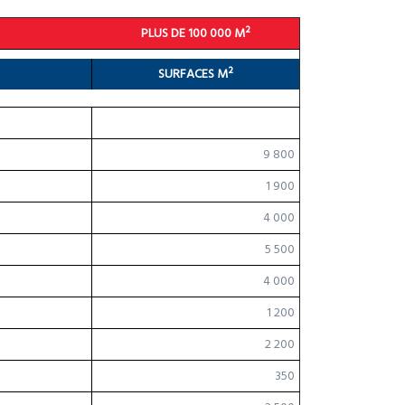
PLUS DE 100 000 M²
SURFACES M²
9 800
1 900
4 000
5 500
4 000
1 200
2 200
350