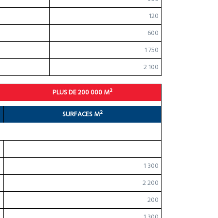
120
600
1 750
2 100
PLUS DE 200 000 M²
SURFACES M²
1 300
2 200
200
1 300